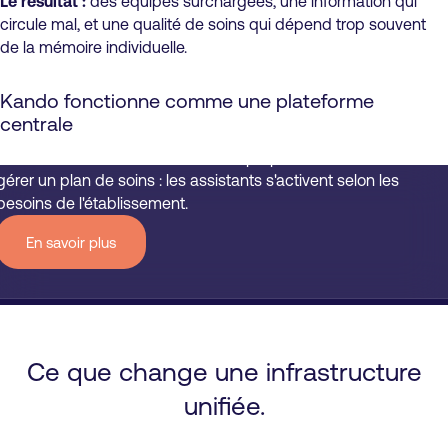
Le résultat :
des équipes surchargées, une information qui
circule mal, et une qualité de soins qui dépend trop souvent
Kando
de la mémoire individuelle.
Kando fonctionne comme une plateforme
Kando, la plateforme centrale de votre institution.
centrale
Kando relie les outils déjà en place et les rend accessibles à la
voix. Documenter une observation, préparer une transmission,
gérer un plan de soins : les assistants s'activent selon les
besoins de l'établissement.
En savoir plus
Ce que change une infrastructure
unifiée.