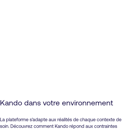
Hébergement HDS en Europe
RGPD intégré
Kando dans votre environnement
Matériel et logiciel pensés ensemble
La plateforme s'adapte aux réalités de chaque contexte de
soin. Découvrez comment Kando répond aux contraintes