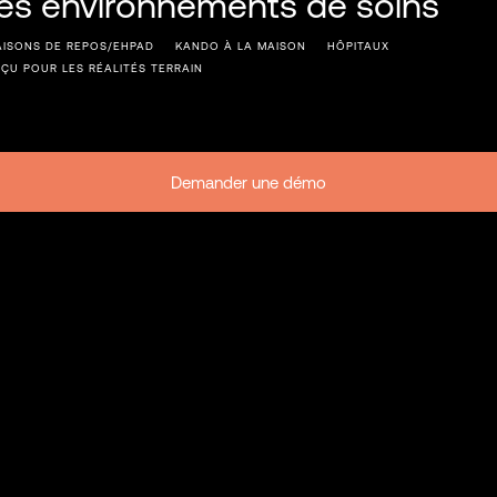
es environnements de soins
AISONS DE REPOS/EHPAD
KANDO À LA MAISON
HÔPITAUX
ÇU POUR LES RÉALITÉS TERRAIN
Demander une démo