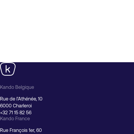
Kando
Kando Belgique
Rue de l’Athénée, 10
6000
Charleroi
Belgique
+32 71 15 82 56
Nous aimerions utiliser des cookies
Kando France
pour améliorer l’expérience de notre
site web.
Rue François 1er, 60