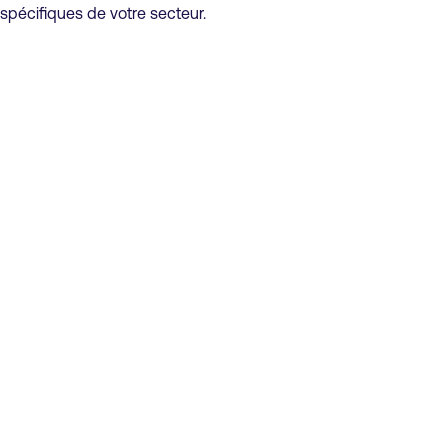
spécifiques de votre secteur.
Maisons de repos et EHPAD
RÉSIDENTS
SOIGNANTS
DIRECTION
Hôpitaux
PATIENTS
ÉQUIPES SOIGNANTES
Kando à la maison