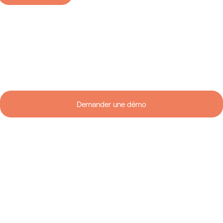
Vous voulez voir comment Kando
peut s'intégrer dans votre
environnement ?
Demander une démo